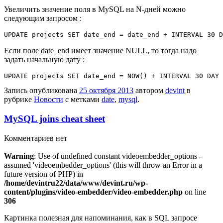
Увеличить значение поля в MySQL на N-дней можно
следующим запросом :
UPDATE projects SET date_end = date_end + INTERVAL 30 D
Если поле date_end имеет значение NULL, то тогда надо
задать начальную дату :
UPDATE projects SET date_end = NOW() + INTERVAL 30 DAY 
Запись опубликована
25 октября 2013
автором
devint
в
рубрике
Новости
с метками
date
,
mysql
.
MySQL joins cheat sheet
Комментариев нет
Warning
: Use of undefined constant videoembedder_options -
assumed 'videoembedder_options' (this will throw an Error in a
future version of PHP) in
/home/devintru22/data/www/devint.ru/wp-
content/plugins/video-embedder/video-embedder.php
on line
306
Картинка полезная для напоминания, как в SQL запросе