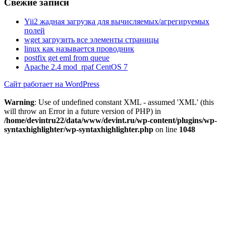
Свежие записи
Yii2 жадная загрузка для вычисляемых/агрегируемых
полей
wget загрузить все элементы страницы
linux как называется проводник
postfix get eml from queue
Apache 2.4 mod_rpaf CentOS 7
Сайт работает на WordPress
Warning
: Use of undefined constant XML - assumed 'XML' (this
will throw an Error in a future version of PHP) in
/home/devintru22/data/www/devint.ru/wp-content/plugins/wp-
syntaxhighlighter/wp-syntaxhighlighter.php
on line
1048