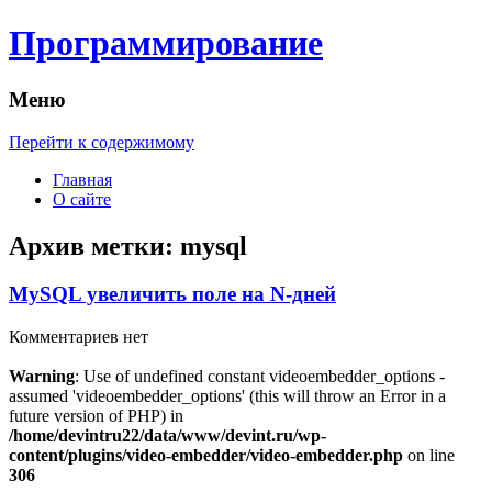
Программирование
Меню
Перейти к содержимому
Главная
О сайте
Архив метки:
mysql
MySQL увеличить поле на N-дней
Комментариев нет
Warning
: Use of undefined constant videoembedder_options -
assumed 'videoembedder_options' (this will throw an Error in a
future version of PHP) in
/home/devintru22/data/www/devint.ru/wp-
content/plugins/video-embedder/video-embedder.php
on line
306